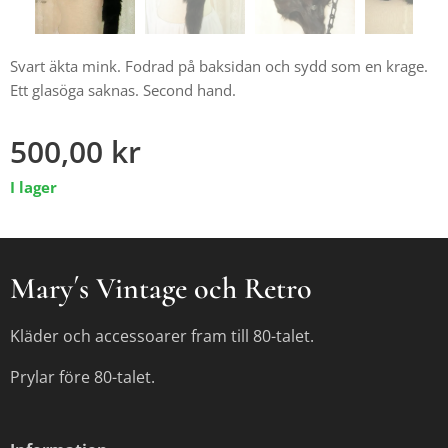
Svart äkta mink. Fodrad på baksidan och sydd som en krage.
Ett glasöga saknas. Second hand.
500,00
kr
I lager
Mary´s Vintage och Retro
Kläder och accessoarer fram till 80-talet.
Prylar före 80-talet.