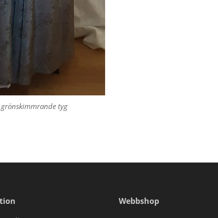
i grönskimmrande tyg
tion
Webbshop