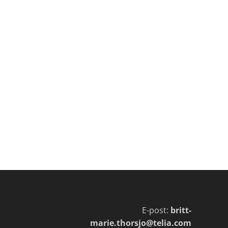
E-post:
britt-
marie.thorsjo@telia.com