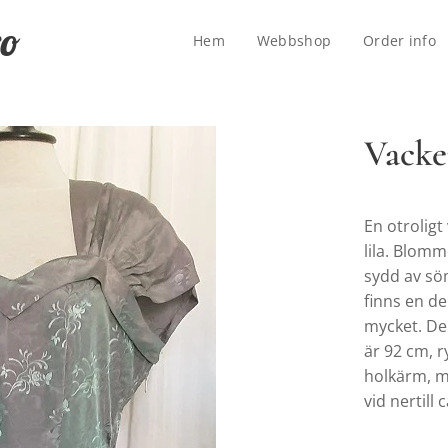
ro
Hem
Webbshop
Order info
Vacke
En otroligt
lila. Blom
sydd av sö
finns en de
mycket. Den
är 92 cm, r
holkärm, me
vid nertill