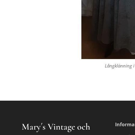
Långklänning 
Mary´s Vintage och
Informa