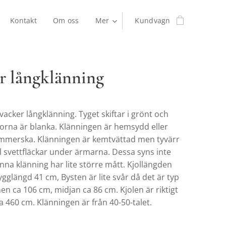
Kontakt
Om oss
Mer
Kundvagn
r långklänning
 vacker långklänning. Tyget skiftar i grönt och
morna är blanka. Klänningen är hemsydd eller
mmerska. Klänningen är kemtvättad men tyvärr
l svettfläckar under ärmarna. Dessa syns inte
na klänning har lite större mått. Kjollängden
ygglängd 41 cm, Bysten är lite svår då det är typ
n ca 106 cm, midjan ca 86 cm. Kjolen är riktigt
 ca 460 cm. Klänningen är från 40-50-talet.