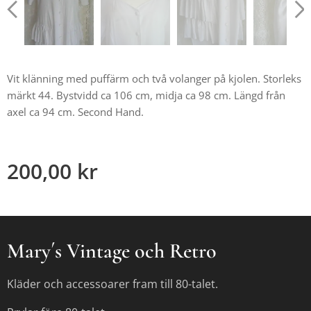
Vit klänning med puffärm och två volanger på kjolen. Storleks
märkt 44. Bystvidd ca 106 cm, midja ca 98 cm. Längd från
axel ca 94 cm. Second Hand.
200,00
kr
Mary´s Vintage och Retro
Kläder och accessoarer fram till 80-talet.