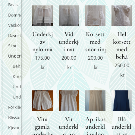
Boas
Damhandskar
Väskor
Underkjol
Vid
Korsett
Hel
Damstrumpor
av
underkjol
med
korsett
Skor
nylonnät
i nät
snörning
med
behå
Underkläder
175,00
200,00
200,00
250,00
Behå
kr
kr
kr
kr
Korsetter
Underkjolar
Underbyxor
Förkläden
Blusar
Vita
Vit
Aprikos
Blå
gamla
underklänning
underklänning
underklä
Kjolar
underbyyxor
st 40
i nylon
st 42