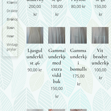
Klänningar
200,00
100,00
80,00
kr
150,00
Dräkter
kr
kr
kr
Bröllop
Barn
Herr
Vintage
prylar
Ljusgul
Gammal
Gammal
Vit
underklänning
underkjol
underkjol
brodyr
st 46
med
i
underkjo
extra
bomullstyg
90,00
kr
100,00
vidd
175,00
kr
bak
kr
150,00
kr