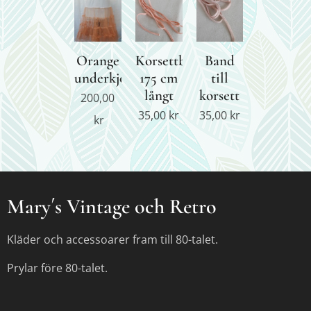
Orange
Korsettband
Band
underkjol
175 cm
till
långt
korsett
200,00
35,00
kr
35,00
kr
kr
Mary´s Vintage och Retro
Kläder och accessoarer fram till 80-talet.
Prylar före 80-talet.