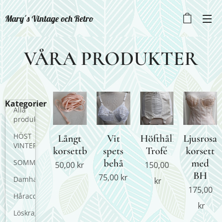
Mary´s Vintage och Retro
VÅRA PRODUKTER
Kategorier
Alla
produkter
HÖST
Långt
Vit
Höfthållare
Ljusrosa
VINTER
korsettband
spets
Trofé
korsett
behå
med
SOMMAR
50,00
kr
150,00
BH
75,00
kr
Damhattar
kr
175,00
Håraccesoarer
kr
Löskragar